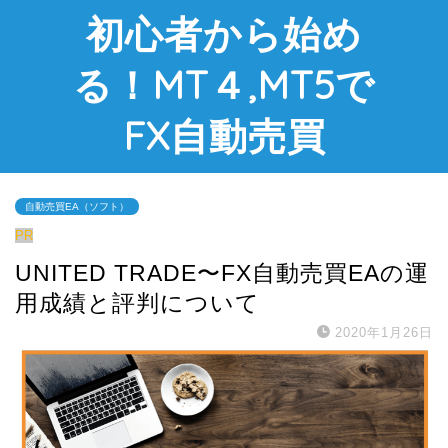
初心者から始め
る！MT４,MT5で
FX自動売買
自動売買EA（ソフト）
PR
UNITED TRADE〜FX自動売買EAの運
用成績と評判について
2020年1月26日