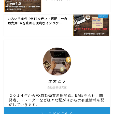
いろいろ条件でMT4を停止・再開！〜自
動売買EAを止める便利なインジケー...
オオヒラ
自動売買投資家
２０１４年からFX自動売買運用開始。EA販売会社、開
発者、トレーダーなど様々な繋がりからの有益情報を配
信していきます。
＼ Follow me ／