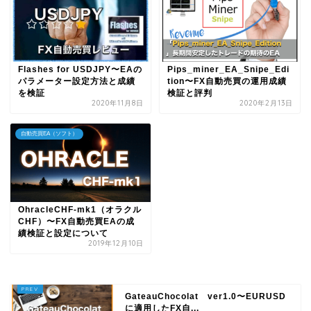
Flashes for USDJPY〜EAの
Pips_miner_EA_Snipe_Edi
パラメーター設定方法と成績
tion〜FX自動売買の運用成績
を検証
検証と評判
2020年11月8日
2020年2月13日
自動売買EA（ソフト）
OhracleCHF-mk1（オラクル
CHF）〜FX自動売買EAの成
績検証と設定について
2019年12月10日
GateauChocolat ver1.0〜EURUSD
に適用したFX自...