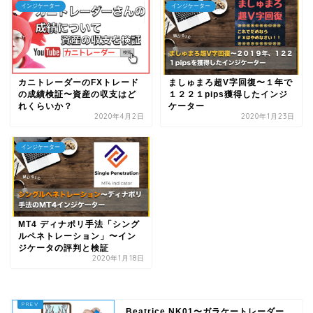
インジケーター
インジケーター
カニトレーダーのFXトレード
ましゅまろ超V字回復〜１年で
の成績検証〜資産の収支はど
１２２１pips獲得したインジ
れくらいか？
ケーター
2020年4月2日
2020年1月23日
インジケーター
MT4 ディナポリ手法「シング
ルペネトレーション」〜イン
ジケータの評判と検証
2020年1月18日
Beatrice NK01〜ガラケートレーダー