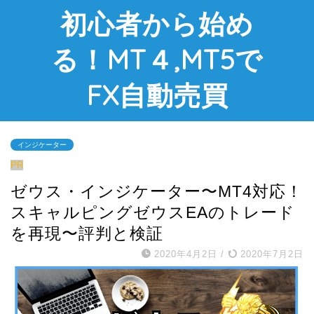
初心者から始め
る！MT４,MT5で
FX自動売買
インジケーター
PR
ゼウス・インジケーター〜MT4対応！
スキャルピングゼウスEAのトレード
を再現〜評判と検証
2020年4月2日
/
2020年7月2日