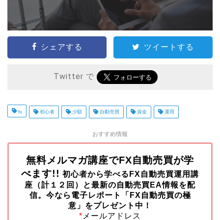
シェアする
ツイートする
Twitter で
fx
初心者
少額
自動売買
資金
運用
おすすめ情報
無料メルマガ講座でFX自動売買が学
べます!!
初心者から学べるFX自動売買運用講
座（計１２回）と最新の自動売買EA情報を配
信。今なら
電子レポート「FX自動売買の極
意」をプレゼント中！
*
メールアドレス