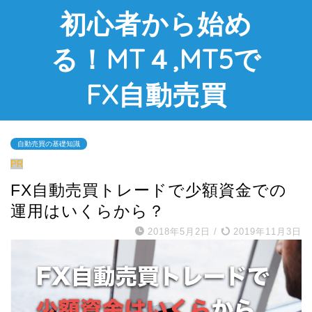
初心者から始め
る！MT４,MT5で
FX自動売買
自動売買の基礎知識
PR
FX自動売買トレードで少額資金での
運用はいくらから？
2018年5月2日
/
2019年11月3日