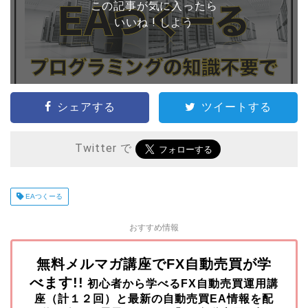
この記事が気に入ったら
いいね ! しよう
シェアする
ツイートする
Twitter で
EAつくーる
おすすめ情報
無料メルマガ講座でFX自動売買が学
べます!!
初心者から学べるFX自動売買運用講
座（計１２回）と最新の自動売買EA情報を配