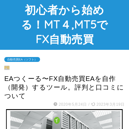
初心者から始め
る！MT４,MT5で
FX自動売買
自動売買EA（ソフト）
PR
EAつくーる〜FX自動売買EAを自作
（開発）するツール。評判と口コミに
ついて
2020年5月24日
/
2023年3月19日