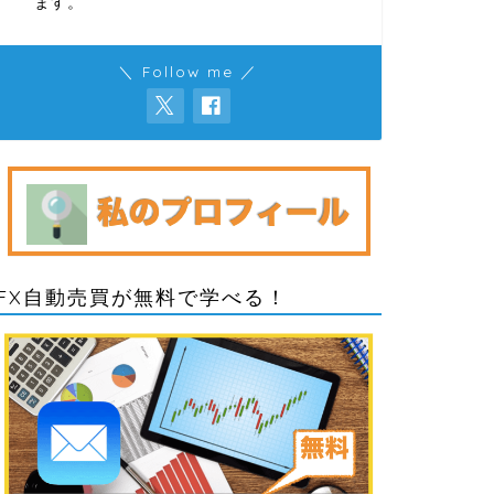
ます。
＼ Follow me ／
FX自動売買が無料で学べる！