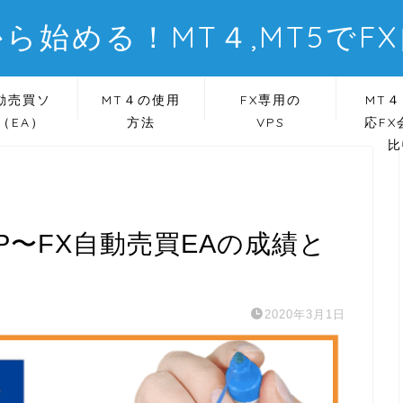
ら始める！MT４,MT5でF
動売買ソ
MT４の使用
FX専用の
MT４
（EA）
方法
VPS
応FX
比
EURGBP〜FX自動売買EAの成績と
2020年3月1日