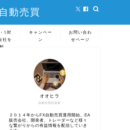
X自動売買
・5対
キャンペー
お問い合わ
会社を
ン
せページ
較
オオヒラ
自動売買投資家
２０１４年からFX自動売買運用開始。EA
販売会社、開発者、トレーダーなど様々
な繋がりからの有益情報を配信していき