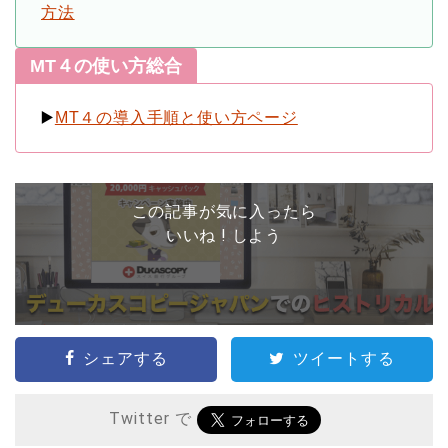
方法
MT４の使い方総合
▶️
MT４の導入手順と使い方ページ
この記事が気に入ったら
いいね ! しよう
シェアする
ツイートする
Twitter で