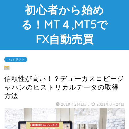
初心者から始め
る！MT４,MT5で
FX自動売買
バックテスト
PR
信頼性が高い！？デューカスコピージ
ャパンのヒストリカルデータの取得
方法
2019年2月1日
/
2021年3月24日