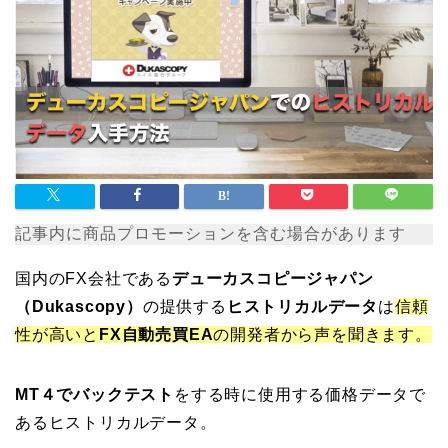
記事内に商品プロモーションを含む場合があります
国内のFX会社である
デューカスコピージャパン
（Dukascopy）
の提供する
ヒストリカルデータ
は
信頼
性が高いと
FX自動売買EA
の開発者から声を聞きます。
MT４でバックテスト
をする時に使用する価格データで
あるヒストリカルデータ。