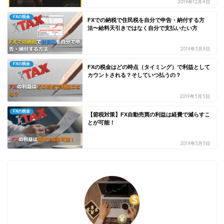
2019年12月4日
FXの税金
FXでの納税で住民税を自分で申告・納付する方
法〜給料天引きではなく自分で支払いたい方
2019年3月9日
FXの税金
FXの税金はどの時点（タイミング）で利益として
カウントされる？そしていつ払うの？
2019年3月5日
FXの税金
【節税対策】FX自動売買の利益は経費で減らすこ
とが可能！
2019年3月3日