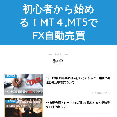
初心者から始め
る！MT４,MT5で
FX自動売買
― TAG ―
税金
FXの税金
FX・FX自動売買の税金はいくらから？〜納税の知
識と確定申告について
2020年2月14日
FXの税金
FX自動売買トレードでの利益を脱税すると税務署
から呼び出し？